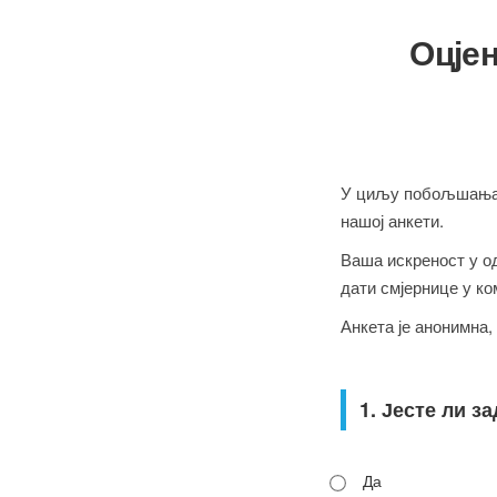
Оцјен
У циљу побољшања к
нашој анкети.
Ваша искреност у од
дати смјернице у ко
Анкета је анонимна,
1. Јесте ли 
Да