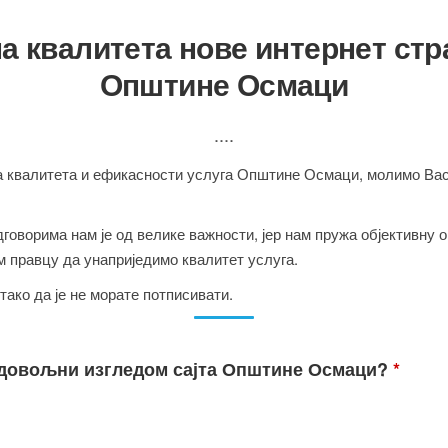
а квалитета нове интернет ст
Општине Осмаци
....
валитета и ефикасности услуга Општине Осмаци, молимо Вас 
говорима нам је од велике важности, јер нам пружа објективну 
м правцу да унаприједимо квалитет услуга.
 тако да је не морате потписивати.
задовољни изгледом сајта Општине Осмаци?
*