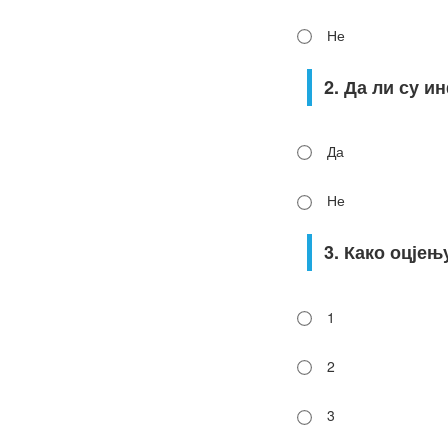
Не
2. Да ли су и
Да
Не
3. Како оцје
1
2
3