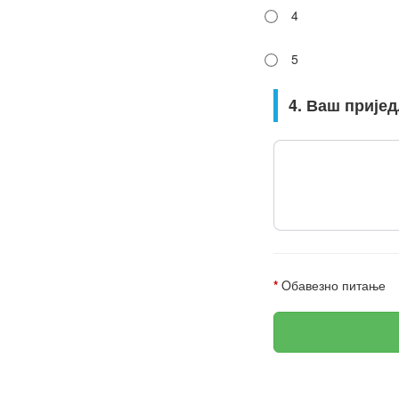
4
5
4. Ваш прије
*
Oбавезно питање