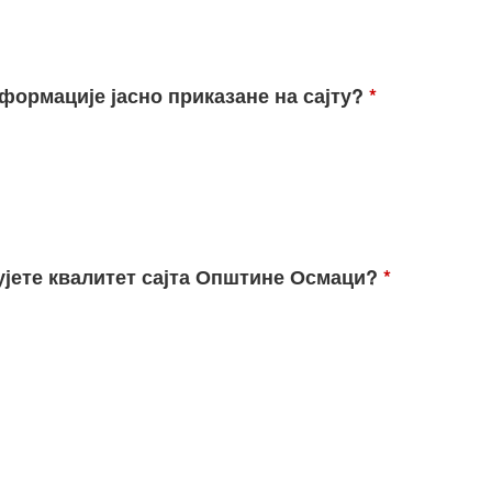
нформације јасно приказане на сајту?
*
њујете квалитет сајта Општине Осмаци?
*