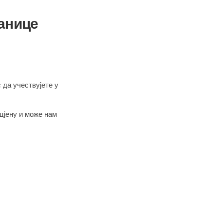
ранице
да учествујете у
оцјену и може нам