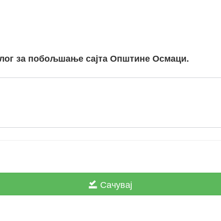
длог за побољшање сајта Општине Осмаци.
Сачувај