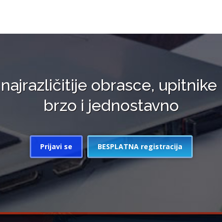
 najrazličitije obrasce, upitnike 
brzo i jednostavno
Prijavi se
BESPLATNA registracija