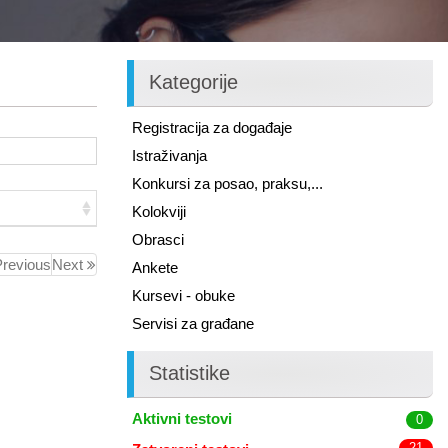
Kategorije
Registracija za događaje
Istraživanja
Konkursi za posao, praksu,...
Kolokviji
Obrasci
revious
Next
Ankete
Kursevi - obuke
Servisi za građane
Statistike
Aktivni testovi
0
21