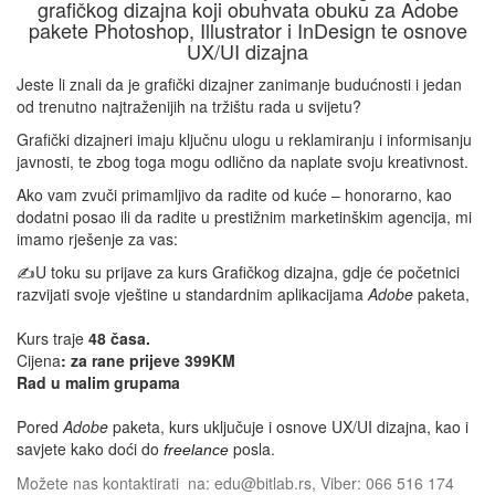
grafičkog dizajna koji obuhvata obuku za Adobe
pakete Photoshop, Illustrator i InDesign te osnove
UX/UI dizajna
Jeste li znali da je grafički dizajner zanimanje budućnosti i jedan
od trenutno najtraženijih na tržištu rada u svijetu?
Grafički dizajneri imaju ključnu ulogu u reklamiranju i informisanju
javnosti, te zbog toga mogu odlično da naplate svoju kreativnost.
Ako vam zvuči primamljivo da radite od kuće – honorarno, kao
dodatni posao ili da radite u prestižnim marketinškim agencija, mi
imamo rješenje za vas:
✍️U toku su prijave za kurs Grafičkog dizajna, gdje će početnici
razvijati svoje vještine u standardnim aplikacijama
Adobe
paketa,
Kurs traje
48 časa.
Cijena
: za rane prijeve 399KM
Rad u malim grupama
Pored
Adobe
paketa, kurs uključuje i osnove UX/UI dizajna, kao i
savjete kako doći do
posla.
freelance
Možete nas kontaktirati na: edu@bitlab.rs, Viber: 066 516 174