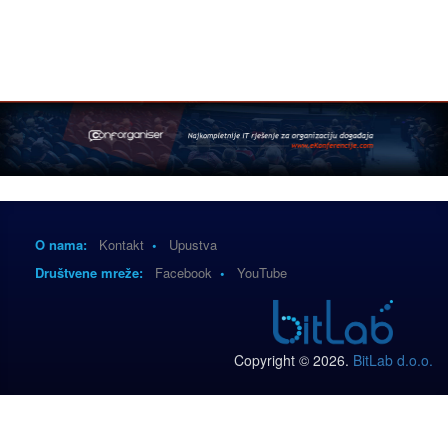
O nama:
Kontakt
•
Upustva
Društvene mreže:
Facebook
•
YouTube
Copyright © 2026.
BitLab d.o.o.