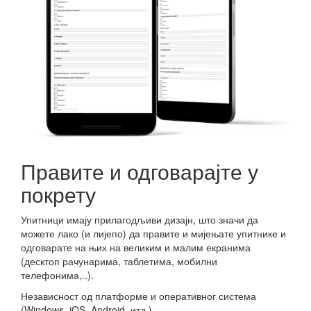
Правите и одговарајте у
покрету
Упитници имају прилагодљиви дизајн, што значи да
можете лако (и лијепо) да правите и мијењате упитнике и
одговарате на њих на великим и малим екранима
(десктоп рачунарима, таблетима, мобилни
телефонима,..).
Независност од платформе и оперативног система
(Windows, iOS, Android, итд.).