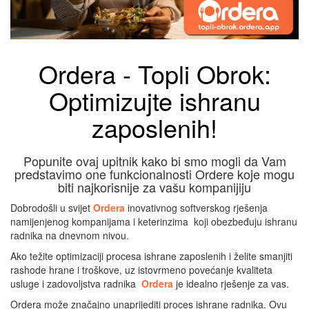
Ordera - Topli Obrok:
Optimizujte ishranu
zaposlenih!
Popunite ovaj upitnik kako bi smo mogli da Vam
predstavimo one funkcionalnosti Ordere koje mogu
biti najkorisnije za vašu kompanijiju
Dobrodošli u svijet
Ordera
inovativnog softverskog rješenja
namijenjenog kompanijama i keterinzima koji obezbeđuju ishranu
radnika na dnevnom nivou.
Ako težite optimizaciji procesa ishrane zaposlenih i želite smanjiti
rashode hrane i troškove, uz istovrmeno povećanje kvaliteta
usluge i zadovoljstva radnika
Ordera
je idealno rješenje za vas.
Ordera može značajno unaprijediti proces ishrane radnika. Ovu