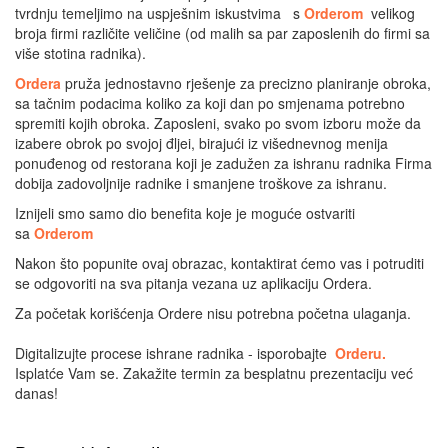
tvrdnju temeljimo na uspješnim iskustvima s
Orderom
velikog
broja firmi različite veličine (od malih sa par zaposlenih do firmi sa
više stotina radnika).
Ordera
pruža jednostavno rješenje za precizno planiranje obroka,
sa tačnim podacima koliko za koji dan po smjenama potrebno
spremiti kojih obroka. Zaposleni, svako po svom izboru može da
izabere obrok po svojoj đljei, birajući iz višednevnog menija
ponuđenog od restorana koji je zadužen za ishranu radnika Firma
dobija zadovoljnije radnike i smanjene troškove za ishranu.
Iznijeli smo samo dio benefita koje je moguće ostvariti
sa
Orderom
Nakon što popunite ovaj obrazac, kontaktirat ćemo vas i potruditi
se odgovoriti na sva pitanja vezana uz aplikaciju Ordera.
Za početak korišćenja Ordere nisu potrebna početna ulaganja.
Digitalizujte procese ishrane radnika - isporobajte
Orderu.
Isplatće Vam se. Zakažite termin za besplatnu prezentaciju već
danas!