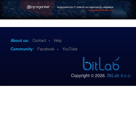
About us:
Contact
•
Help
Community:
Facebook
•
YouTube
Copyright © 2026.
BitLab d.o.o.