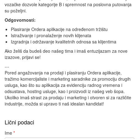
vozačke dozvole kategorije B i spremnost na poslovna putovanja
su poželjni.
Odgovornosti:
Plasiranje Ordera aplikacije na određenom tržištu
Istraživanje i pronalaženje novih klijenata
Izgradnja i održavanje kvalitetnih odnosa sa klijentima
Ako želiš da budeš deo našeg tima i imaš entuzijazam za nove
izazove, prijavi se!
---
Pored angažovanja na prodaji i plasiranju Ordera aplikacije,
tražimo komercijaliste i marketing saradnike za promociju drugih
usluga, kao što su aplikacija za evidenciju radnog vremena i
odsustava, hosting usluge, kao i proizvodi iz našeg veb šopa.
Ukoliko imaš strast za prodaju i marketing i otvoren si za različite
industrije, možda si upravo ti naš idealan kandidat!
Lični podaci
Ime
*