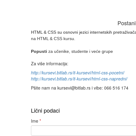
Postani
HTML & CSS su
osnovni jezici internetskih pretraživač
na HTML & CSS kursu.
Popusti
za učenike, studente i veće grupe
Za više informacija:
http://kursevi.bitlab.rs/it-kursevi/html-css-pocetni/
http://kursevi.bitlab.rs/it-kursevi/html-css-napredni/
Pšite nam na kursevi@bitlab.rs i vibe: 066 516 174
Lični podaci
Ime
*